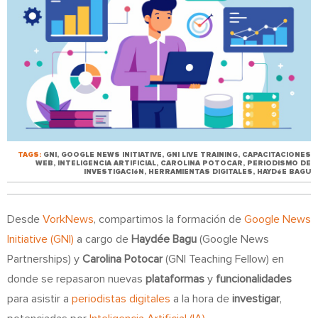
TAGS:
GNI
,
GOOGLE NEWS INITIATIVE
,
GNI LIVE TRAINING
,
CAPACITACIONES
WEB
,
INTELIGENCIA ARTIFICIAL
,
CAROLINA POTOCAR
,
PERIODISMO DE
INVESTIGACIóN
,
HERRAMIENTAS DIGITALES
,
HAYDéE BAGU
Desde
VorkNews
, compartimos la formación de
Google News
Initiative (GNI)
a cargo de
Haydée Bagu
(Google News
Partnerships) y
Carolina Potocar
(GNI Teaching Fellow) en
donde se repasaron nuevas
plataformas
y
funcionalidades
para asistir a
periodistas digitales
a la hora de
investigar
,