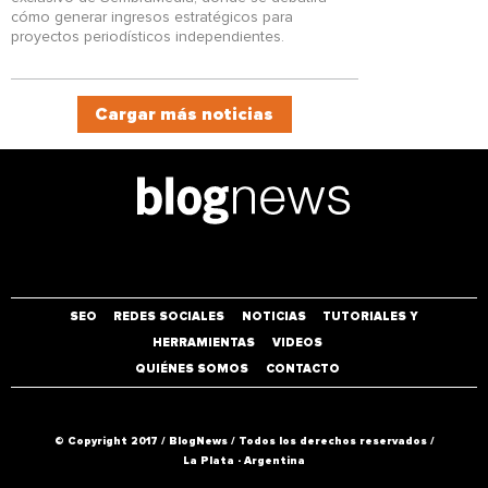
cómo generar ingresos estratégicos para
proyectos periodísticos independientes.
Cargar más noticias
SEO
REDES SOCIALES
NOTICIAS
TUTORIALES Y
HERRAMIENTAS
VIDEOS
QUIÉNES SOMOS
CONTACTO
© Copyright 2017 / BlogNews
/
Todos los derechos reservados /
La Plata - Argentina