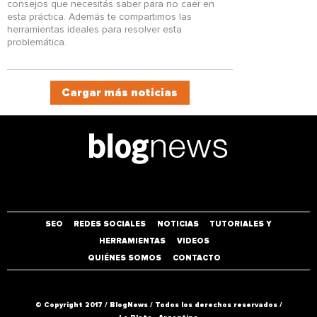
consejos que necesitás saber para no caer en
esta práctica. Además te compartimos las
herramientas ideales para resolver esta
problemática.
Cargar más noticias
SEO
REDES SOCIALES
NOTICIAS
TUTORIALES Y
HERRAMIENTAS
VIDEOS
QUIÉNES SOMOS
CONTACTO
© Copyright 2017 / BlogNews
/
Todos los derechos reservados /