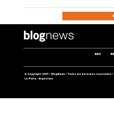
SEO
R
© Copyright 2017 / BlogNews
/
Todos los derechos reservados /
La Plata - Argentina
Share this selection